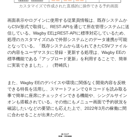
カスタマイズで作成された直感的に操作できる予約画面
画面表示やログインに使用する従業員情報は、既存システムか
らCSV形式で取得し、REST-APIを通じて所在管理システムに送
信している。Wagby EEはREST-APIに標準対応しているため、
処理のカスタマイズのみで外部システムとのデータ連携が可能
となっている。「既存システムから送られてきたCSVファイル
の内容をユーザマスタに登録・更新する処理は、Wagby EEの
標準機能である『アップロード更新』を利用することで、簡単
に実装できました。」（野崎氏）
また、Wagby EEのデバイスや環境に関係なく開発内容を反映
できる特長を活用し、スマートフォンでＱＲコードを読み取る
事で簡単に座席にチェックインできる機能や、シングルサイン
オンも搭載されている。その他にもメニュー画面で予約状況を
確認したいなどの要望にも応えた上で、2022年3月の稼働に間
に合わせることが出来たのだ。