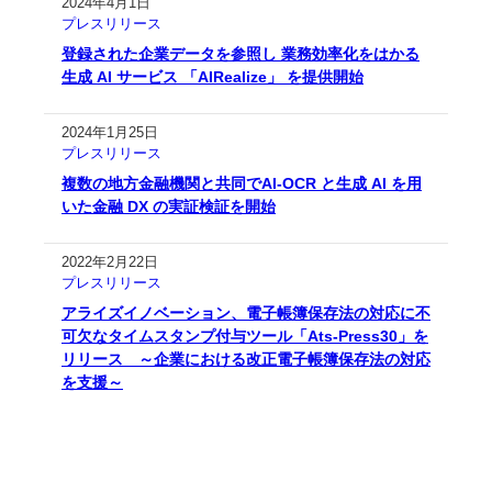
2024年4月1日
プレスリリース
登録された企業データを参照し 業務効率化をはかる
生成 AI サービス 「AIRealize」 を提供開始
2024年1月25日
プレスリリース
複数の地方金融機関と共同でAI-OCR と生成 AI を用
いた金融 DX の実証検証を開始
2022年2月22日
プレスリリース
アライズイノベーション、電子帳簿保存法の対応に不
可欠なタイムスタンプ付与ツール「Ats-Press30」を
リリース ～企業における改正電子帳簿保存法の対応
を支援～